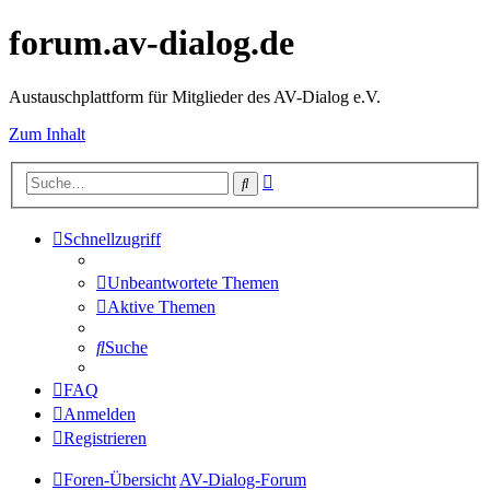
forum.av-dialog.de
Austauschplattform für Mitglieder des AV-Dialog e.V.
Zum Inhalt
Erweiterte
Suche
Suche
Schnellzugriff
Unbeantwortete Themen
Aktive Themen
Suche
FAQ
Anmelden
Registrieren
Foren-Übersicht
AV-Dialog-Forum