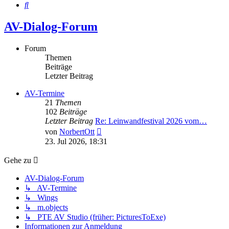
Suche
AV-Dialog-Forum
Forum
Themen
Beiträge
Letzter Beitrag
AV-Termine
21
Themen
102
Beiträge
Letzter Beitrag
Re: Leinwandfestival 2026 vom…
Neuester
von
NorbertOtt
Beitrag
23. Jul 2026, 18:31
Gehe zu
AV-Dialog-Forum
↳ AV-Termine
↳ Wings
↳ m.objects
↳ PTE AV Studio (früher: PicturesToExe)
Informationen zur Anmeldung