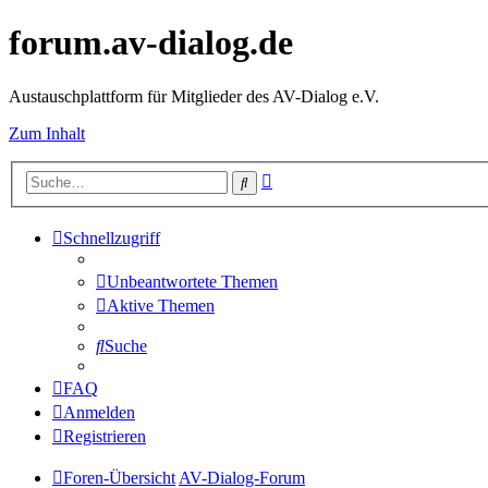
forum.av-dialog.de
Austauschplattform für Mitglieder des AV-Dialog e.V.
Zum Inhalt
Erweiterte
Suche
Suche
Schnellzugriff
Unbeantwortete Themen
Aktive Themen
Suche
FAQ
Anmelden
Registrieren
Foren-Übersicht
AV-Dialog-Forum