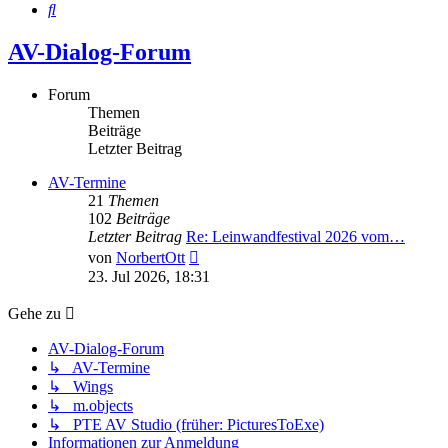
Suche
AV-Dialog-Forum
Forum
Themen
Beiträge
Letzter Beitrag
AV-Termine
21
Themen
102
Beiträge
Letzter Beitrag
Re: Leinwandfestival 2026 vom…
Neuester
von
NorbertOtt
Beitrag
23. Jul 2026, 18:31
Gehe zu
AV-Dialog-Forum
↳ AV-Termine
↳ Wings
↳ m.objects
↳ PTE AV Studio (früher: PicturesToExe)
Informationen zur Anmeldung