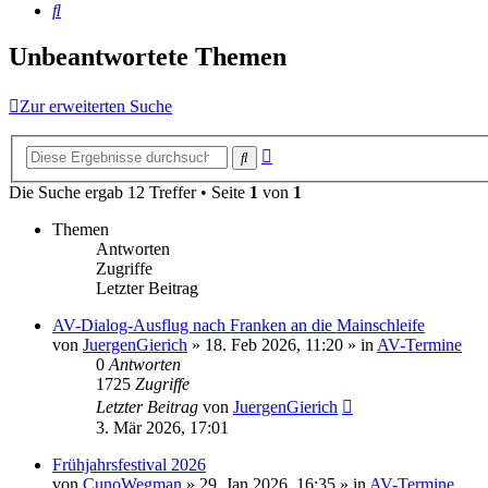
Suche
Unbeantwortete Themen
Zur erweiterten Suche
Erweiterte
Suche
Suche
Die Suche ergab 12 Treffer • Seite
1
von
1
Themen
Antworten
Zugriffe
Letzter Beitrag
AV-Dialog-Ausflug nach Franken an die Mainschleife
von
JuergenGierich
»
18. Feb 2026, 11:20
» in
AV-Termine
0
Antworten
1725
Zugriffe
Letzter Beitrag
von
JuergenGierich
3. Mär 2026, 17:01
Frühjahrsfestival 2026
von
CunoWegman
»
29. Jan 2026, 16:35
» in
AV-Termine