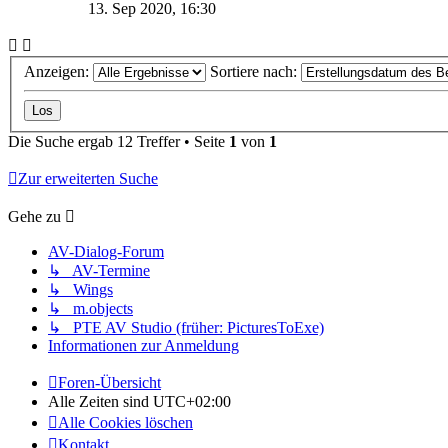
13. Sep 2020, 16:30
Anzeigen:
Sortiere nach:
Die Suche ergab 12 Treffer • Seite
1
von
1
Zur erweiterten Suche
Gehe zu
AV-Dialog-Forum
↳ AV-Termine
↳ Wings
↳ m.objects
↳ PTE AV Studio (früher: PicturesToExe)
Informationen zur Anmeldung
Foren-Übersicht
Alle Zeiten sind
UTC+02:00
Alle Cookies löschen
Kontakt