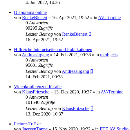
4. Jun 2022, 14:26
Diaporama online
von
RenkeBienert
»
16. Apr 2021, 19:52
» in
AV-Termine
0
Antworten
99295
Zugriffe
Letzter Beitrag
von
RenkeBienert
16. Apr 2021, 19:52
Hilfreiche Internetseiten und Publikationen
von
AndreasIrgang
»
14. Feb 2021, 09:38
» in
m.objects
0
Antworten
95601
Zugriffe
Letzter Beitrag
von
AndreasIrgang
14. Feb 2021, 09:38
Videokonferenzen für alle
von
KlausFritzsche
»
13. Dez 2020, 10:37
» in
AV-Termine
0
Antworten
101540
Zugriffe
Letzter Beitrag
von
KlausFritzsche
13. Dez 2020, 10:37
PicturesToExe
von
JuergenTappe
»
15. Nov 2020, 19:22
» in
PTE AV Studio (