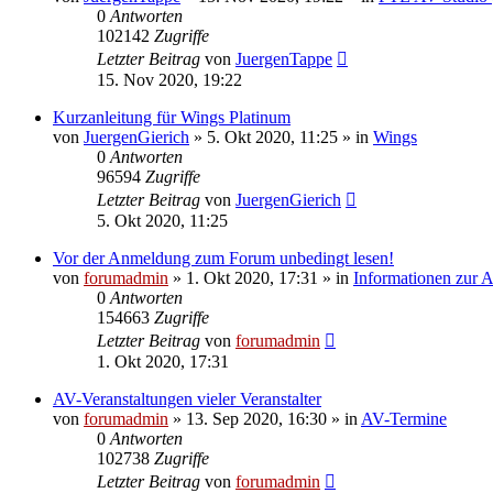
0
Antworten
102142
Zugriffe
Letzter Beitrag
von
JuergenTappe
15. Nov 2020, 19:22
Kurzanleitung für Wings Platinum
von
JuergenGierich
»
5. Okt 2020, 11:25
» in
Wings
0
Antworten
96594
Zugriffe
Letzter Beitrag
von
JuergenGierich
5. Okt 2020, 11:25
Vor der Anmeldung zum Forum unbedingt lesen!
von
forumadmin
»
1. Okt 2020, 17:31
» in
Informationen zur
0
Antworten
154663
Zugriffe
Letzter Beitrag
von
forumadmin
1. Okt 2020, 17:31
AV-Veranstaltungen vieler Veranstalter
von
forumadmin
»
13. Sep 2020, 16:30
» in
AV-Termine
0
Antworten
102738
Zugriffe
Letzter Beitrag
von
forumadmin