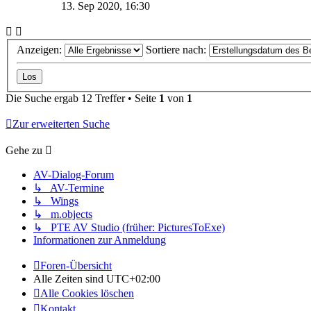
13. Sep 2020, 16:30
Anzeigen:
Sortiere nach:
Die Suche ergab 12 Treffer • Seite
1
von
1
Zur erweiterten Suche
Gehe zu
AV-Dialog-Forum
↳ AV-Termine
↳ Wings
↳ m.objects
↳ PTE AV Studio (früher: PicturesToExe)
Informationen zur Anmeldung
Foren-Übersicht
Alle Zeiten sind
UTC+02:00
Alle Cookies löschen
Kontakt