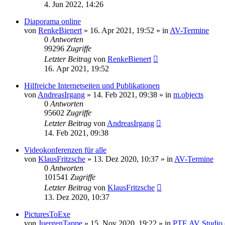
4. Jun 2022, 14:26
Diaporama online
von
RenkeBienert
»
16. Apr 2021, 19:52
» in
AV-Termine
0
Antworten
99296
Zugriffe
Letzter Beitrag
von
RenkeBienert
16. Apr 2021, 19:52
Hilfreiche Internetseiten und Publikationen
von
AndreasIrgang
»
14. Feb 2021, 09:38
» in
m.objects
0
Antworten
95602
Zugriffe
Letzter Beitrag
von
AndreasIrgang
14. Feb 2021, 09:38
Videokonferenzen für alle
von
KlausFritzsche
»
13. Dez 2020, 10:37
» in
AV-Termine
0
Antworten
101541
Zugriffe
Letzter Beitrag
von
KlausFritzsche
13. Dez 2020, 10:37
PicturesToExe
von
JuergenTappe
»
15. Nov 2020, 19:22
» in
PTE AV Studio (