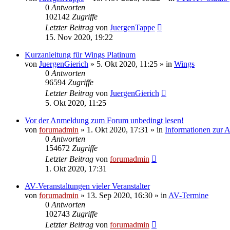
0
Antworten
102142
Zugriffe
Letzter Beitrag
von
JuergenTappe
15. Nov 2020, 19:22
Kurzanleitung für Wings Platinum
von
JuergenGierich
»
5. Okt 2020, 11:25
» in
Wings
0
Antworten
96594
Zugriffe
Letzter Beitrag
von
JuergenGierich
5. Okt 2020, 11:25
Vor der Anmeldung zum Forum unbedingt lesen!
von
forumadmin
»
1. Okt 2020, 17:31
» in
Informationen zur
0
Antworten
154672
Zugriffe
Letzter Beitrag
von
forumadmin
1. Okt 2020, 17:31
AV-Veranstaltungen vieler Veranstalter
von
forumadmin
»
13. Sep 2020, 16:30
» in
AV-Termine
0
Antworten
102743
Zugriffe
Letzter Beitrag
von
forumadmin