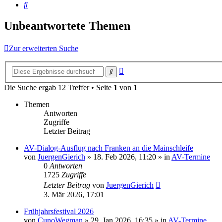
Suche
Unbeantwortete Themen
Zur erweiterten Suche
Erweiterte
Suche
Suche
Die Suche ergab 12 Treffer • Seite
1
von
1
Themen
Antworten
Zugriffe
Letzter Beitrag
AV-Dialog-Ausflug nach Franken an die Mainschleife
von
JuergenGierich
»
18. Feb 2026, 11:20
» in
AV-Termine
0
Antworten
1725
Zugriffe
Letzter Beitrag
von
JuergenGierich
3. Mär 2026, 17:01
Frühjahrsfestival 2026
von
CunoWegman
»
29. Jan 2026, 16:35
» in
AV-Termine