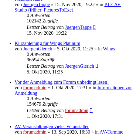
von
JuergenTappe
»
15. Nov 2020, 19:22
» in
PTE AV
Studio (früher: PicturesToExe)
0
Antworten
102142
Zugriffe
Letzter Beitrag
von
JuergenTappe
15. Nov 2020, 19:22
Kurzanleitung für Wings Platinum
von
JuergenGierich
»
5. Okt 2020, 11:25
» in
Wings
0
Antworten
96594
Zugriffe
Letzter Beitrag
von
JuergenGierich
5. Okt 2020, 11:25
Vor der Anmeldung zum Forum unbedingt lesen!
von
forumadmin
»
1. Okt 2020, 17:31
» in
Informationen zur
Anmeldung
0
Antworten
154679
Zugriffe
Letzter Beitrag
von
forumadmin
1. Okt 2020, 17:31
AV-Veranstaltungen vieler Veranstalter
von
forumadmin
»
13. Sep 2020, 16:30
» in
AV-Termine