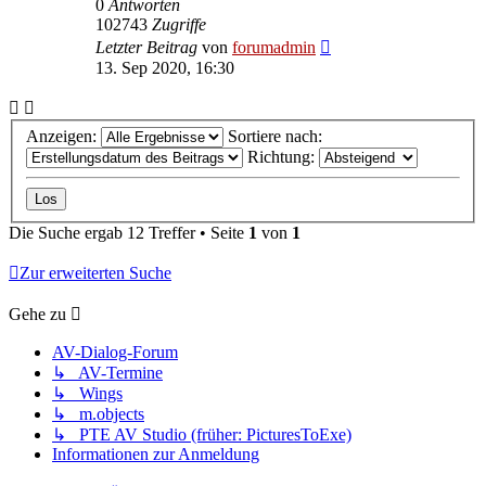
0
Antworten
102743
Zugriffe
Letzter Beitrag
von
forumadmin
13. Sep 2020, 16:30
Anzeigen:
Sortiere nach:
Richtung:
Die Suche ergab 12 Treffer • Seite
1
von
1
Zur erweiterten Suche
Gehe zu
AV-Dialog-Forum
↳ AV-Termine
↳ Wings
↳ m.objects
↳ PTE AV Studio (früher: PicturesToExe)
Informationen zur Anmeldung