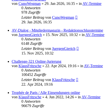
von
CunoWegman
»
29. Jan 2026, 16:35
» in
AV-Termine
0
Antworten
978
Zugriffe
Letzter Beitrag
von
CunoWegman
29. Jan 2026, 16:35
AV-Dialog - Mitgliedermagazin - Redaktionsschlusstermine
von
JuergenGierich
»
15. Nov 2025, 10:32
» in
AV-Termine
0
Antworten
6148
Zugriffe
Letzter Beitrag
von
JuergenGierich
15. Nov 2025, 10:32
Challenge-321 Online-Jurierung
von
KlausFritzsche
»
22. Apr 2024, 19:16
» in
AV-Termine
0
Antworten
100452
Zugriffe
Letzter Beitrag
von
KlausFritzsche
22. Apr 2024, 19:16
Trophée de Paris / Alle Einsendungen online
von
KlausFritzsche
»
4. Jun 2022, 14:26
» in
AV-Termine
0
Antworten
96679
Zugriffe