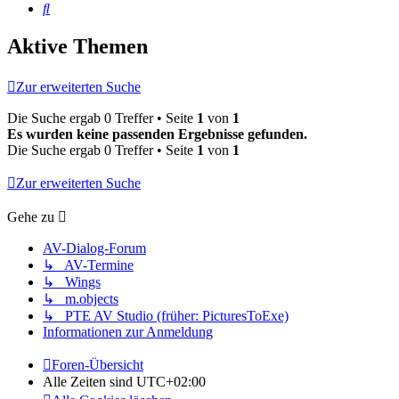
Suche
Aktive Themen
Zur erweiterten Suche
Die Suche ergab 0 Treffer • Seite
1
von
1
Es wurden keine passenden Ergebnisse gefunden.
Die Suche ergab 0 Treffer • Seite
1
von
1
Zur erweiterten Suche
Gehe zu
AV-Dialog-Forum
↳ AV-Termine
↳ Wings
↳ m.objects
↳ PTE AV Studio (früher: PicturesToExe)
Informationen zur Anmeldung
Foren-Übersicht
Alle Zeiten sind
UTC+02:00