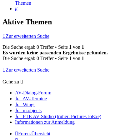
Themen
Suche
Aktive Themen
Zur erweiterten Suche
Die Suche ergab 0 Treffer • Seite
1
von
1
Es wurden keine passenden Ergebnisse gefunden.
Die Suche ergab 0 Treffer • Seite
1
von
1
Zur erweiterten Suche
Gehe zu
AV-Dialog-Forum
↳ AV-Termine
↳ Wings
↳ m.objects
↳ PTE AV Studio (früher: PicturesToExe)
Informationen zur Anmeldung
Foren-Übersicht