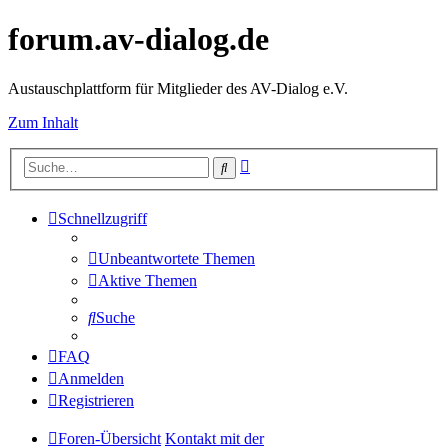
forum.av-dialog.de
Austauschplattform für Mitglieder des AV-Dialog e.V.
Zum Inhalt
Erweiterte
Suche
Suche
Schnellzugriff
Unbeantwortete Themen
Aktive Themen
Suche
FAQ
Anmelden
Registrieren
Foren-Übersicht
Kontakt mit der