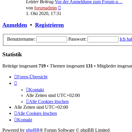
Letzter Beitrag
Vor der Anmeldung zum Forum u…
Neuester
von
forumadmin
Beitrag
1. Okt 2020, 17:31
Anmelden
•
Registrieren
Benutzername:
Passwort:
Ich ha
Statistik
Beiträge insgesamt
719
• Themen insgesamt
131
• Mitglieder insges
Foren-Übersicht
Kontakt
Alle Zeiten sind
UTC+02:00
Alle Cookies löschen
Alle Zeiten sind
UTC+02:00
Alle Cookies löschen
Kontakt
Powered by
phpBB
® Forum Software © phpBB Limited