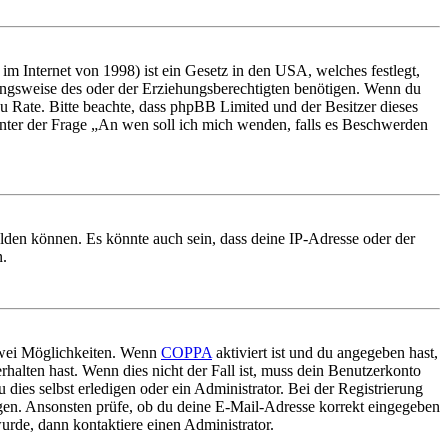
m Internet von 1998) ist ein Gesetz in den USA, welches festlegt,
ungsweise des oder der Erziehungsberechtigten benötigen. Wenn du
nd zu Rate. Bitte beachte, dass phpBB Limited und der Besitzer dieses
 unter der Frage „An wen soll ich mich wenden, falls es Beschwerden
elden können. Es könnte auch sein, dass deine IP-Adresse oder der
n.
 zwei Möglichkeiten. Wenn
COPPA
aktiviert ist und du angegeben hast,
rhalten hast. Wenn dies nicht der Fall ist, muss dein Benutzerkonto
 dies selbst erledigen oder ein Administrator. Bei der Registrierung
ungen. Ansonsten prüfe, ob du deine E-Mail-Adresse korrekt eingegeben
urde, dann kontaktiere einen Administrator.