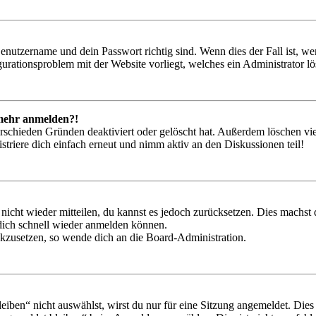
Benutzername und dein Passwort richtig sind. Wenn dies der Fall ist, w
igurationsproblem mit der Website vorliegt, welches ein Administrator l
t mehr anmelden?!
rschieden Gründen deaktiviert oder gelöscht hat. Außerdem löschen vie
triere dich einfach erneut und nimm aktiv an den Diskussionen teil!
 nicht wieder mitteilen, du kannst es jedoch zurücksetzen. Dies machs
 dich schnell wieder anmelden können.
ückzusetzen, so wende dich an die Board-Administration.
en“ nicht auswählst, wirst du nur für eine Sitzung angemeldet. Dies