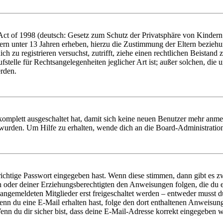
t of 1998 (deutsch: Gesetz zum Schutz der Privatsphäre von Kindern i
ern unter 13 Jahren erheben, hierzu die Zustimmung der Eltern bezieh
dich zu registrieren versuchst, zutrifft, ziehe einen rechtlichen Beista
stelle für Rechtsangelegenheiten jeglicher Art ist; außer solchen, die
erden.
 komplett ausgeschaltet hat, damit sich keine neuen Benutzer mehr anm
 wurden. Um Hilfe zu erhalten, wende dich an die Board-Administratio
richtige Passwort eingegeben hast. Wenn diese stimmen, dann gibt es
ern oder deiner Erziehungsberechtigten den Anweisungen folgen, die du e
 angemeldeten Mitglieder erst freigeschaltet werden – entweder musst du
. Wenn du eine E-Mail erhalten hast, folge den dort enthaltenen Anweis
nn du dir sicher bist, dass deine E-Mail-Adresse korrekt eingegeben w