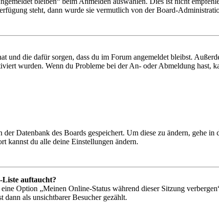
Angemeldet bleiben“ beim Anmelden auswählen. Dies ist nicht empfehle
Verfügung steht, dann wurde sie vermutlich von der Board-Administratio
 hat und die dafür sorgen, dass du im Forum angemeldet bleibst. Außer
tiviert wurden. Wenn du Probleme bei der An- oder Abmeldung hast, ka
 in der Datenbank des Boards gespeichert. Um diese zu ändern, gehe in
t kannst du alle deine Einstellungen ändern.
-Liste auftaucht?
n eine Option „Meinen Online-Status während dieser Sitzung verbergen
t dann als unsichtbarer Besucher gezählt.